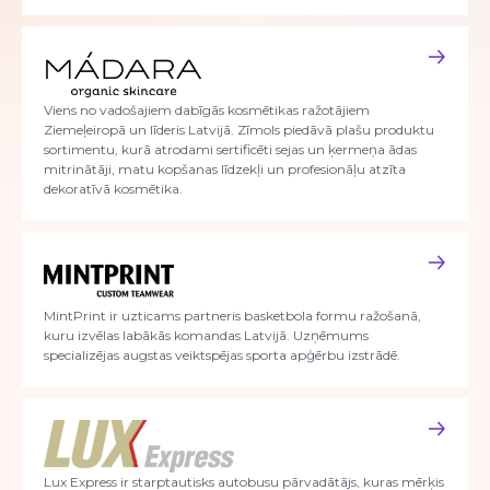
Viens no vadošajiem dabīgās kosmētikas ražotājiem
Ziemeļeiropā un līderis Latvijā. Zīmols piedāvā plašu produktu
sortimentu, kurā atrodami sertificēti sejas un ķermeņa ādas
mitrinātāji, matu kopšanas līdzekļi un profesionāļu atzīta
dekoratīvā kosmētika.
MintPrint ir uzticams partneris basketbola formu ražošanā,
kuru izvēlas labākās komandas Latvijā. Uzņēmums
specializējas augstas veiktspējas sporta apģērbu izstrādē.
Lux Express ir starptautisks autobusu pārvadātājs, kuras mērķis