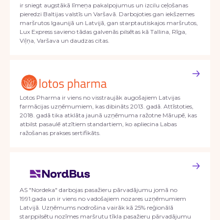
ir sniegt augstākā līmeņa pakalpojumus un izcilu ceļošanas
pieredzi Baltijas valstīs un Varšavā. Darbojoties gan iekšzemes
maršrutos Igaunijā un Latvijā, gan starptautiskajos maršrutos,
Lux Express savieno tādas galvenās pilsētas kā Tallina, Rīga,
Viļņa, Varšava un daudzas citas.
Lotos Pharma ir viens no visstraujāk augošajiem Latvijas
farmācijas uzņēmumiem, kas dibināts 2013. gadā. Attīstoties,
2018. gadā tika atklāta jaunā uzņēmuma ražotne Mārupē, kas
atbilst pasaulē atzītiem standartiem, ko apliecina Labas
ražošanas prakses sertifikāts.
AS "Nordeka" darbojas pasažieru pārvadājumu jomā no
1991.gada un ir viens no vadošajiem nozares uzņēmumiem
Latvijā. Uzņēmums nodrošina vairāk kā 25% reģionālā
starppilsētu nozīmes maršrutu tīkla pasažieru pārvadājumu