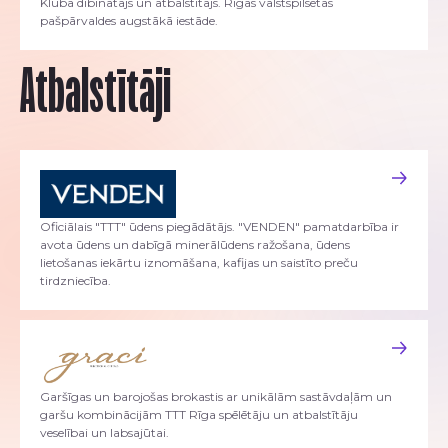
Kluba dibinātājs un atbalstītājs. Rīgas valstspilsētas
pašpārvaldes augstākā iestāde.
Atbalstītāji
Oficiālais "TTT" ūdens piegādātājs. "VENDEN" pamatdarbība ir
avota ūdens un dabīgā minerālūdens ražošana, ūdens
lietošanas iekārtu iznomāšana, kafijas un saistīto preču
tirdzniecība.
Garšīgas un barojošas brokastis ar unikālām sastāvdaļām un
garšu kombinācijām TTT Rīga spēlētāju un atbalstītāju
veselībai un labsajūtai.