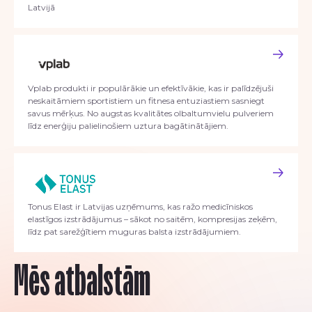
Latvijā
Vplab produkti ir populārākie un efektīvākie, kas ir palīdzējuši
neskaitāmiem sportistiem un fitnesa entuziastiem sasniegt
savus mērķus. No augstas kvalitātes olbaltumvielu pulveriem
līdz enerģiju palielinošiem uztura bagātinātājiem.
Tonus Elast ir Latvijas uzņēmums, kas ražo medicīniskos
elastīgos izstrādājumus – sākot no saitēm, kompresijas zeķēm,
līdz pat sarežģītiem muguras balsta izstrādājumiem.
Mēs atbalstām