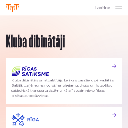
Izvēlne
Kluba dibinātāji
Kluba dibinātājs un atbalstītājs. Lelākais pasažieru pārvadātājs
Baltijā. Uzņēmums nodrošina pieejamu, drošu un ilgtspējīgu
sabiedriskā transporta sistēmu, kā arī apsaimnieko Rīgas
pilsētas autostāvvietas.