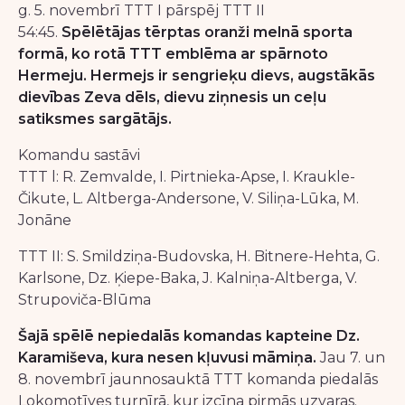
g. 5. novembrī TTT I pārspēj TTT II
54:45.
Spēlētājas tērptas oranži melnā sporta
formā, ko rotā TTT emblēma ar spārnoto
Hermeju. Hermejs ir sengrieķu dievs, augstākās
dievības Zeva dēls, dievu ziņnesis un ceļu
satiksmes sargātājs.
Komandu sastāvi
TTT l: R. Zemvalde, I. Pirtnieka-Apse, I. Kraukle-
Čikute, L. Altberga-Andersone, V. Siliņa-Lūka, M.
Jonāne
TTT II: S. Smildziņa-Budovska, H. Bitnere-Hehta, G.
Karlsone, Dz. Ķiepe-Baka, J. Kalniņa-Altberga, V.
Strupoviča-Blūma
Šajā spēlē nepiedalās komandas kapteine Dz.
Karamiševa, kura nesen kļuvusi māmiņa.
Jau 7. un
8. novembrī jaunnosauktā TTT komanda piedalās
Lokomotīves turnīrā, kur izcīna pirmās uzvaras.