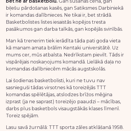
bet ne ar basketbolu.
Gan šūšanas cehā, gan
biļešu pārdošanas kasēs, gan Satiksmes Darbiniekā
ir komandas dalībnieces. Ne tikai ir, bet strādā.
Basketbolistes listes iesaistās kopējos tresta
pasākumos gan darba talkās, gan kopējās svinībās.
Man kā trenerim tiek ierādīta tāda pati goda vieta
kā manam amata brālim Kentaki universitātē. Uz
mums cer, mūs atbalsta. Nedrīkstam pievilt. Tāds ir
vispārējais noskaņojums komandā. Lielākā daļa no
komandas dalībniecēm mācās augstskolās.
Lai šodienas basketbolisti, kuri ne tuvu nav
sasnieguši tādas virsotnes kā toreizējās TTT
komandas spēlētājas, atslodzes brīžos mēģina
izprast (ja ne saprast) toreizējo paaudzi – mācības,
darbs plus basketbols visaugstākās klases līmenī.
Toreiz spējām.
Lasu savā žurnālā: TTT sporta zāles atklāšanā 1958.