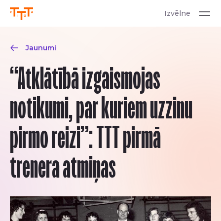
Izvēlne
Jaunumi
“Atklātībā izgaismojas
notikumi, par kuriem uzzinu
pirmo reizi”: TTT pirmā
trenera atmiņas