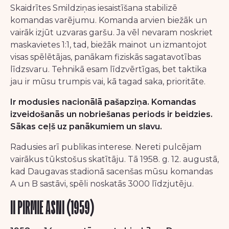
Skaidrītes Smildziņas iesaistīšana stabilizē
komandas varējumu. Komanda arvien biežāk un
vairāk izjūt uzvaras garšu. Ja vēl nevaram noskriet
maskavietes 1:1, tad, biežāk mainot un izmantojot
visas spēlētājas, panākam fiziskās sagatavotības
līdzsvaru. Tehnikā esam līdzvērtīgas, bet taktika
jau ir mūsu trumpis vai, kā tagad saka, prioritāte.
Ir modusies nacionālā pašapziņa. Komandas
izveidošanās un nobriešanas periods ir beidzies.
Sākas ceļš uz panākumiem un slavu.
Radusies arī publikas interese. Nereti pulcējam
vairākus tūkstošus skatītāju. Tā 1958. g. 12. augustā,
kad Daugavas stadionā sacenšas mūsu komandas
A un B sastāvi, spēli noskatās 3000 līdzjutēju.
II PIRMIE ASNI (1959)