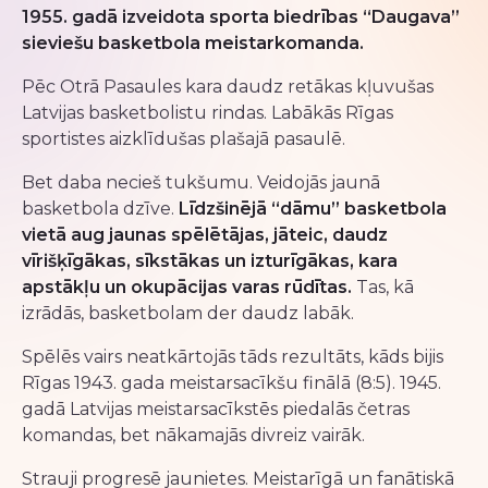
1955. gadā izveidota sporta biedrības “Daugava”
sieviešu basketbola meistarkomanda.
Pēc Otrā Pasaules kara daudz retākas kļuvušas
Latvijas basketbolistu rindas. Labākās Rīgas
sportistes aizklīdušas plašajā pasaulē.
Bet daba necieš tukšumu. Veidojās jaunā
basketbola dzīve.
Līdzšinējā “dāmu” basketbola
vietā aug jaunas spēlētājas, jāteic, daudz
vīrišķīgākas, sīkstākas un izturīgākas, kara
apstākļu un okupācijas varas rūdītas.
Tas, kā
izrādās, basketbolam der daudz labāk.
Spēlēs vairs neatkārtojās tāds rezultāts, kāds bijis
Rīgas 1943. gada meistarsacīkšu finālā (8:5). 1945.
gadā Latvijas meistarsacīkstēs piedalās četras
komandas, bet nākamajās divreiz vairāk.
Strauji progresē jaunietes. Meistarīgā un fanātiskā