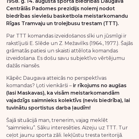
1958. g. 14. augustā sporta biedrības Daugava
Centrālās Padomes prezidijs nolemj nodot
biedrības sieviešu basketbola meistarkomandu
Rīgas Tramvaju un trolejbusu trestam (TTT).
Par TTT komandas izveidošanos sīki un jūsmīgi ir
rakstījuši E. Slēde un Z. Mežavilks (1964., 1977.). Šajās
grāmatās patiesi un skaisti attēlota komandas
izveidošana. Es došu savu subjektīvo vērtējumu
dažās niansēs.
Kāpēc Daugava atteicās no perspektīvas
komandas? Ļoti vienkārši –
ir rīkojums no augšas
(lasi Maskavas), ka visām meistarkomandām
vajadzīgs saimnieks kolektīvs (nevis biedrība), lai
tuvinātu sportistus darba ļaudīm!
Šajā situācijā man, trenerim, vajag meklēt
“saimnieku”. Sāku interesēties. Aizeju uz TTT. Tur
ceļot jaunu sporta zāli. lekļūstu tresta teritorijā.