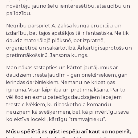
novērtēju jauno šefu ieinteresētību, atsaucību un
palīdzību.
Negribu pārspīlēt A. Zālīša kunga erudīciju un
izdarību, bet tajos apstākļos tā ir fantastiska. Ne tik
daudz materiālajā plāksnē, bet izpratnē,
organizētībā un sakārtotībā. Ārkārtīgi saprotošs un
pretimnākošs ir J. Jansona kungs.
Man nākas sastapties un kārtot jautājumus ar
daudziem tresta ļaudīm – gan priekšniekiem, gan
ierindas darbiniekiem. Nemanu ne kripatiņas
īgnuma. Visur laipnība un pretimnākšana. Par to
vēl šodien esmu pateicīgs daudzajiem labajiem
tresta cilvēkiem, kuri basketbola komandu
neuzņem kā svešķermeni, bet kā pilnvērtīgu sava
kolektīva locekli, kārtīgu “tramvajnieku”.
Mūsu spēlētājas gūst iespēju arī kaut ko nopelnīt,