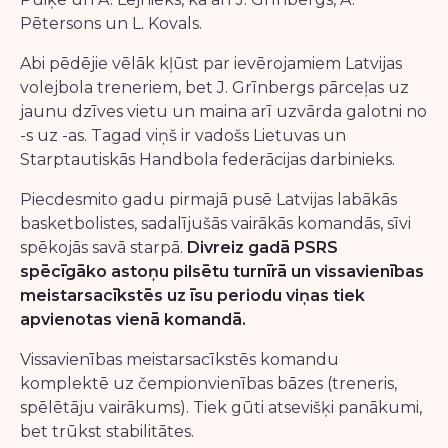
Pētersons un L. Kovals.
Abi pēdējie vēlāk kļūst par ievērojamiem Latvijas
volejbola treneriem, bet J. Grīnbergs pārceļas uz
jaunu dzīves vietu un maina arī uzvārda galotni no
-s uz -as. Tagad viņš ir vadošs Lietuvas un
Starptautiskās Handbola federācijas darbinieks.
Piecdesmito gadu pirmajā pusē Latvijas labākās
basketbolistes, sadalījušās vairākās komandās, sīvi
spēkojās savā starpā.
Divreiz gadā PSRS
spēcīgāko astoņu pilsētu turnīrā un vissavienības
meistarsacīkstēs uz īsu periodu viņas tiek
apvienotas vienā komandā.
Vissavienības meistarsacīkstēs komandu
komplektē uz čempionvienības bāzes (treneris,
spēlētāju vairākums). Tiek gūti atsevišķi panākumi,
bet trūkst stabilitātes.