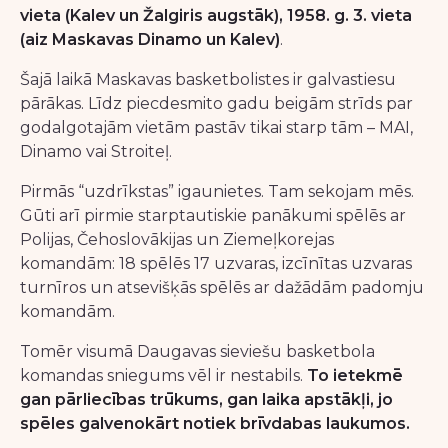
vieta (Kalev un Žalgiris augstāk), 1958. g. 3. vieta
(aiz Maskavas Dinamo un Kalev)
.
Šajā laikā Maskavas basketbolistes ir galvastiesu
pārākas. Līdz piecdesmito gadu beigām strīds par
godalgotajām vietām pastāv tikai starp tām – MAI,
Dinamo vai Stroiteļ.
Pirmās “uzdrīkstas” igaunietes. Tam sekojam mēs.
Gūti arī pirmie starptautiskie panākumi spēlēs ar
Polijas, Čehoslovākijas un Ziemeļkorejas
komandām: 18 spēlēs 17 uzvaras, izcīnītas uzvaras
turnīros un atsevišķās spēlēs ar dažādām padomju
komandām.
Tomēr visumā Daugavas sieviešu basketbola
komandas sniegums vēl ir nestabils.
To ietekmē
gan pārliecības trūkums, gan laika apstākļi, jo
spēles galvenokārt notiek brīvdabas laukumos.