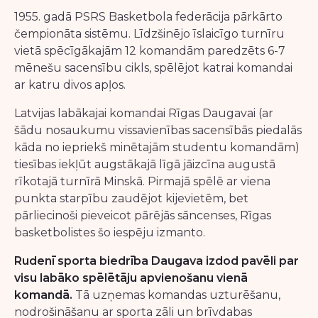
1955. gadā PSRS Basketbola federācija pārkārto
čempionāta sistēmu. Līdzšinējo īslaicīgo turnīru
vietā spēcīgākajām 12 komandām paredzēts 6-7
mēnešu sacensību cikls, spēlējot katrai komandai
ar katru divos apļos.
Latvijas labākajai komandai Rīgas Daugavai (ar
šādu nosaukumu vissavienības sacensībās piedalās
kāda no iepriekš minētajām studentu komandām)
tiesības iekļūt augstākajā līgā jāizcīna augustā
rīkotajā turnīrā Minskā. Pirmajā spēlē ar viena
punkta starpību zaudējot kijevietēm, bet
pārliecinoši pieveicot pārējās sāncenses, Rīgas
basketbolistes šo iespēju izmanto.
Rudenī sporta biedrība Daugava izdod pavēli par
visu labāko spēlētāju apvienošanu vienā
komandā.
Tā uzņemas komandas uzturēšanu,
nodrošināšanu ar sporta zāli un brīvdabas