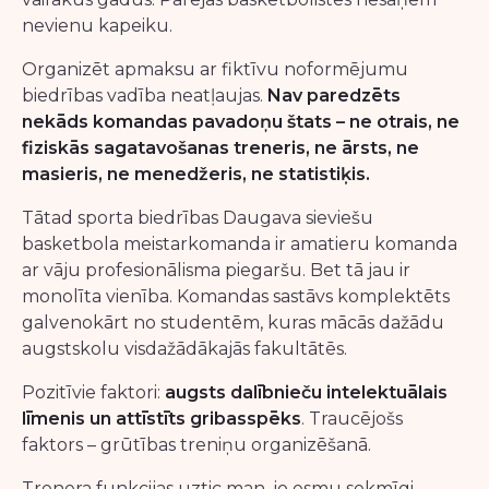
nevienu kapeiku.
Organizēt apmaksu ar fiktīvu noformējumu
biedrības vadība neatļaujas.
Nav paredzēts
nekāds komandas pavadoņu štats – ne otrais, ne
fiziskās sagatavošanas treneris, ne ārsts, ne
masieris, ne menedžeris, ne statistiķis.
Tātad sporta biedrības Daugava sieviešu
basketbola meistarkomanda ir amatieru komanda
ar vāju profesionālisma piegaršu. Bet tā jau ir
monolīta vienība. Komandas sastāvs komplektēts
galvenokārt no studentēm, kuras mācās dažādu
augstskolu visdažādākajās fakultātēs.
Pozitīvie faktori:
augsts dalībnieču intelektuālais
līmenis un attīstīts gribasspēks
. Traucējošs
faktors – grūtības treniņu organizēšanā.
Trenera funkcijas uztic man, jo esmu sekmīgi