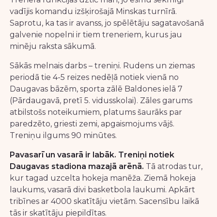
vadījis komandu izšķirošajā Minskas turnīrā.
Saprotu, ka tas ir avanss, jo spēlētāju sagatavošanā
galvenie nopelni ir tiem treneriem, kurus jau
minēju raksta sākumā.
Sākās melnais darbs – treniņi. Rudens un ziemas
periodā tie 4-5 reizes nedēļā notiek vienā no
Daugavas bāzēm, sporta zālē Baldones ielā 7
(Pārdaugavā, pretī 5. vidusskolai). Zāles garums
atbilstošs noteikumiem, platums šaurāks par
paredzēto, griesti zemi, apgaismojums vājš.
Treniņu ilgums 90 minūtes.
Pavasarī un vasarā ir labāk. Treniņi notiek
Daugavas stadiona mazajā arēnā.
Tā atrodas tur,
kur tagad uzcelta hokeja manēža. Ziemā hokeja
laukums, vasarā divi basketbola laukumi. Apkārt
tribīnes ar 4000 skatītāju vietām. Sacensību laikā
tās ir skatītāju piepildītas.