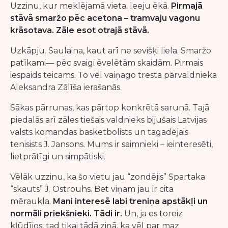
Uzzinu, kur meklējamā vieta. leeju ēkā.
Pirmajā
stāvā smaržo pēc acetona – tramvaju vagonu
krāsotava. Zāle esot otrajā stāvā.
Uzkāpju. Saulaina, kaut arī ne sevišķi liela. Smaržo
patīkami— pēc svaigi ēvelētām skaidām. Pirmais
iespaids teicams. To vēl vaiņago tresta pārvaldnieka
Aleksandra Zālīša ierašanās.
Sākas pārrunas, kas pārtop konkrētā sarunā. Tajā
piedalās arī zāles tiešais valdnieks bijušais Latvijas
valsts komandas basketbolists un tagadējais
tenisists J. Jansons. Mums ir saimnieki – ieinteresēti,
lietprātīgi un simpātiski.
Vēlāk uzzinu, ka šo vietu jau “zondējis” Spartaka
“skauts” J. Ostrouhs. Bet viņam jau ir cita
mēraukla.
Mani interesē labi treniņa apstākļi un
normāli priekšnieki. Tādi ir.
Un, ja es toreiz
kļūdījos, tad tikai tādā ziņā, ka vēl par maz