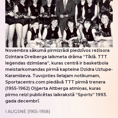
Novembra sākumā pirmizrādi piedzīvos režisora
Dzintara Dreiberga laikmeta drāma “Tīklā. TTT
leģendas dzimšana”, kuras centrā ir basketbola
meistarkomandas pirmā kapteine Dzidra Uztupe-
Karamiševa. Tuvojoties lielajam notikumam,
Sportacentrs.com piedāvā TTT pirmā trenera
(1955-1962) Oļģerta Altberga atmiņas, kuras
pirmo reizi publicētas laikrakstā “Sports” 1993.
gada decembrī.
I AUGSNE (1955-1958)