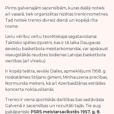
Pirms galvenajām sacensībām, kuras daļēji notiek
arī vasarā, tiek organizētas nizētas treniņnometnes.
Tad notiek treniņi divreiz dienā un kopējā rīta
rosme.
Lielu vērību veltu teorētiskajai sagatavošanai.
Taktisko spēles izpratni, kas ir tā laika Daugavas
sieviešu basketbola meistarkomandai, var apskaust
visaugstākās raudzes šodienas Latvijas basketbola
vienības (arī vīriešu).
Ir kopēji teātra, sevišķi Dailes, apmeklējumi 1958. g.
noskatāmies Stiljano ģimeni, Minhauzena precības,
Normunda meiteni, kā arī Azerbaidžānas estrādes
koncerta noklausīšanās.
Treniņi ir viena sportiskās darbības bas sastāvdaļa.
Galvenā ir sacensības un rezultāti tajās. Tie aug
pakāpeniski:
PSRS meistarsacīkstēs 1957. g. 8.