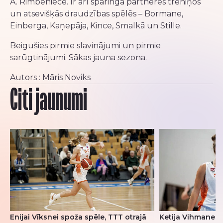
A. Rimbeniece. Ir arī sparinga partneres treniņos
un atsevišķās draudzības spēlēs – Bormane,
Einberga, Kaņepāja, Kince, Smalkā un Stille.
Beigušies pirmie slavinājumi un pirmie
sarūgtinājumi. Sākas jauna sezona.
Autors : Māris Noviks
Citi jaunumi
Enijai Vīksnei spoža spēle, TTT otrajā
Ketija Vihmane u