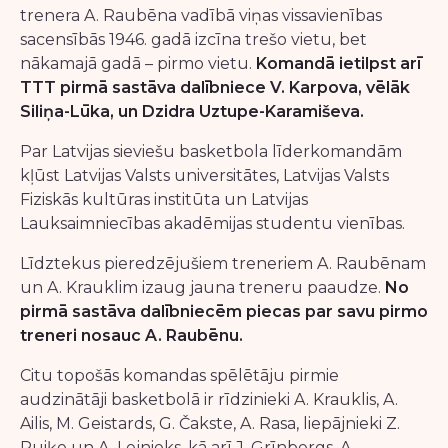
trenera A. Raubēna vadībā viņas vissavienības
sacensībās 1946. gadā izcīna trešo vietu, bet
nākamajā gadā – pirmo vietu.
Komandā ietilpst arī
TTT pirmā sastāva dalībniece V. Karpova, vēlāk
Siliņa-Lūka, un Dzidra Uztupe-Karamiševa.
Par Latvijas sieviešu basketbola līderkomandām
kļūst Latvijas Valsts universitātes, Latvijas Valsts
Fiziskās kultūras institūta un Latvijas
Lauksaimniecības akadēmijas studentu vienības.
Līdztekus pieredzējušiem treneriem A. Raubēnam
un A. Krauklim izaug jauna treneru paaudze.
No
pirmā sastāva dalībniecēm piecas par savu pirmo
treneri nosauc A. Raubēnu.
Citu topošās komandas spēlētāju pirmie
audzinātāji basketbolā ir rīdzinieki A. Krauklis, A.
Ailis, M. Geistards, G. Čakste, A. Rasa, liepājnieki Z.
Puiķe un A. Lejnieks, kā arī J. Grīnbergs, A.