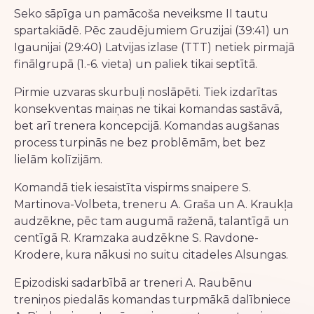
Seko sāpīga un pamācoša neveiksme II tautu
spartakiādē. Pēc zaudējumiem Gruzijai (39:41) un
Igaunijai (29:40) Latvijas izlase (TTT) netiek pirmajā
finālgrupā (1.-6. vieta) un paliek tikai septītā.
Pirmie uzvaras skurbuļi noslāpēti. Tiek izdarītas
konsekventas maiņas ne tikai komandas sastāvā,
bet arī trenera koncepcijā. Komandas augšanas
process turpinās ne bez problēmām, bet bez
lielām kolīzijām.
Komandā tiek iesaistīta vispirms snaipere S.
Martinova-Volbeta, treneru A. Graša un A. Kraukļa
audzēkne, pēc tam augumā raženā, talantīgā un
centīgā R. Kramzaka audzēkne S. Ravdone-
Krodere, kura nākusi no suitu citadeles Alsungas.
Epizodiski sadarbībā ar treneri A. Raubēnu
treniņos piedalās komandas turpmākā dalībniece