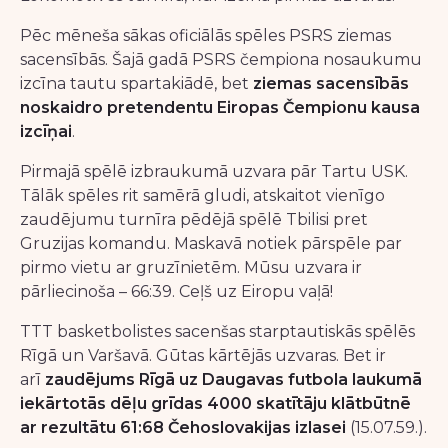
Pēc mēneša sākas oficiālās spēles PSRS ziemas
sacensībās. Šajā gadā PSRS čempiona nosaukumu
izcīna tautu spartakiādē, bet
ziemas sacensībās
noskaidro pretendentu Eiropas Čempionu kausa
izcīņai
.
Pirmajā spēlē izbraukumā uzvara pār Tartu USK.
Tālāk spēles rit samērā gludi, atskaitot vienīgo
zaudējumu turnīra pēdējā spēlē Tbilisi pret
Gruzijas komandu. Maskavā notiek pārspēle par
pirmo vietu ar gruzīnietēm. Mūsu uzvara ir
pārliecinoša – 66:39. Ceļš uz Eiropu vaļā!
TTT basketbolistes sacenšas starptautiskās spēlēs
Rīgā un Varšavā. Gūtas kārtējās uzvaras. Bet ir
arī
zaudējums Rīgā uz Daugavas futbola laukumā
iekārtotās dēļu grīdas 4000 skatītāju klātbūtnē
ar rezultātu 61:68 Čehoslovakijas izlasei
(15.07.59.).