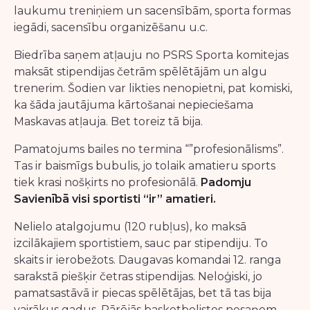
laukumu treniņiem un sacensībām, sporta formas
iegādi, sacensību organizēšanu u.c.
Biedrība saņem atļauju no PSRS Sporta komitejas
maksāt stipendijas četrām spēlētājām un algu
trenerim. Šodien var likties nenopietni, pat komiski,
ka šāda jautājuma kārtošanai nepieciešama
Maskavas atļauja. Bet toreiz tā bija.
Pamatojums bailes no termina “”profesionālisms”.
Tas ir baismīgs bubulis, jo tolaik amatieru sports
tiek krasi nošķirts no profesionālā.
Padomju
Savienībā visi sportisti “ir” amatieri.
Nelielo atalgojumu (120 rubļus), ko maksā
izcilākajiem sportistiem, sauc par stipendiju. To
skaits ir ierobežots. Daugavas komandai 12. ranga
sarakstā piešķir četras stipendijas. Neloģiski, jo
pamatsastāvā ir piecas spēlētājas, bet tā tas bija
vairākus gadus. Pārējās basketbolistes nesaņem