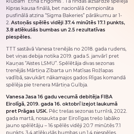
klubam “Etha Engomis”. Tā rindās aizsardze spēlēja
Kipras kausa finālā, bet nacionālā čempionāta
pusfinālā atzina “Sigma Bakeries” pārākumu ar 1-
2.
Astoņās spēlēs vidēji 37.4 minūtēs 17.1 punkts,
3.8 atlēkušās bumbas un 2.5 rezultatīvas
piespēles.
TTT sastāvā Vanesa trenējās no 2018. gada rudens,
bet viņas debija notika 2019. gada 5. janvārī pret
Kauņas “Aistes LSMU”. Spēlētāja divas sezonas
trenējās Mārtiņa Zībarta un Matīsas Rožlapas
vadībā, savukārt nākamajos gados Rīgas komandā
spēlēja pie trenera Mārtiņa Gulbja.
Vanesa Jasa 16 gadu vecumā debitēja FIBA
Eirolīgā, 2019. gada 16. oktobrī izejot laukumā
pret Prāgas USK.
Pēc trešas sezonas turnīrā, 2022.
gada martā, nosaukta par Eirolīgas trešo labāko
jauno spēlētāju – 16 spēlēs vidēji 20.7 minūtēs 7.1
punkts, 3.4 atlēkušās bumbas un 1.4 piespēles.