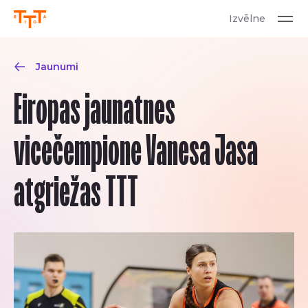
Izvēlne
Jaunumi
Eiropas jaunatnes
vicečempione Vanesa Jasa
atgriežas TTT