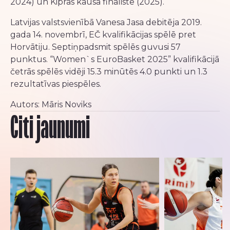
2024) un Kipras kausa fināliste (2025).
Latvijas valstsvienībā Vanesa Jasa debitēja 2019.
gada 14. novembrī, EČ kvalifikācijas spēlē pret
Horvātiju. Septiņpadsmit spēlēs guvusi 57
punktus. “Women`s EuroBasket 2025” kvalifikācijā
četrās spēlēs vidēji 15.3 minūtēs 4.0 punkti un 1.3
rezultatīvas piespēles.
Autors: Māris Noviks
Citi jaunumi