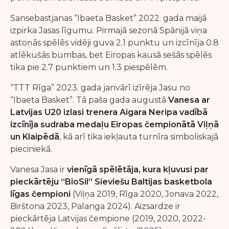
Sansebastjanas “Ibaeta Basket” 2022. gada maijā
izpirka Jasas līgumu. Pirmajā sezonā Spānijā viņa
astoņās spēlēs vidēji guva 2.1 punktu un izcīnīja 0.8
atlēkušās bumbas, bet Eiropas kausā sešās spēlēs
tika pie 2.7 punktiem un 1.3 piespēlēm.
“TTT Rīga” 2023. gada janvārī izīrēja Jasu no
“Ibaeta Basket”. Tā paša gada augustā
Vanesa ar
Latvijas U20 izlasi trenera Aigara Neripa vadībā
izcīnīja sudraba medaļu Eiropas čempionātā Viļņā
un Klaipēdā
, kā arī tika iekļauta turnīra simboliskajā
pieciniekā.
Vanesa Jasa ir
vienīgā spēlētāja, kura kļuvusi par
pieckārtēju “BioSil” Sieviešu Baltijas basketbola
līgas čempioni
(Viļņa 2019, Rīga 2020, Jonava 2022,
Birštona 2023, Palanga 2024). Aizsardze ir
pieckārtēja Latvijas čempione (2019, 2020, 2022-