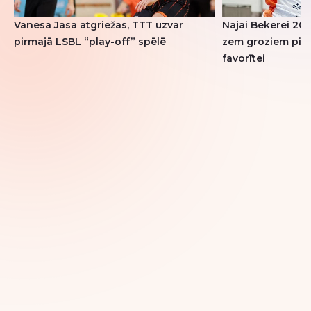
Vanesa Jasa atgriežas, TTT uzvar
Najai Bekerei 20 
pirmajā LSBL “play-off” spēlē
zem groziem pie
favorītei