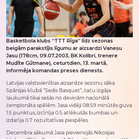
Basketbola klubs “TTT Rīga” līdz sezonas
beigām parakstījis līgumu ar aizsardzi Vanesu
Jasu (178cm, 09.07.2003, BK Kolibri, trenere
Mudīte Gūtmane), ceturtdien, 13. martā,
informēja komandas preses dienests.
Latvijas valstsvienības aizsardze sezonu sāka
Spānijas klubā “Sedis Basquet”, taču izgāja
laukumā tikai sešās no deviņām nacionālā
čempionāta spēlēm. Jasa vidēji 08:59 minūtēs guva
1.5 punktus, izcīnīja 0.5 atlēkušās bumbas un
izdarīja 0.7 rezultatīvas piespēles.
Decembra sākumā Jasa pievienojās Nikosijas