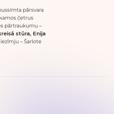
pussimta pārsvara
nākamos četrus
es pārtraukumu –
eisā stūra, Enija
iezīmju – Šarlote