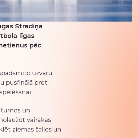
Rīgas Stradiņa
etbola līgas
lmetienus pēc
rīspadsmito uzvaru
u pusfinālā pret
spēlēšanai.
ietumos un
nolaužot vairākas
klēt ziemas šalles un