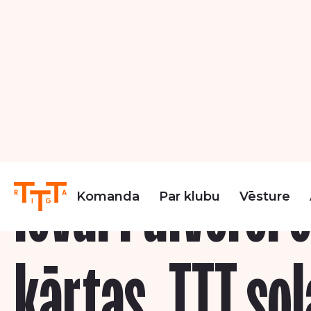
Komanda
Par klubu
Vēsture
Jaunumi
Ievai Pulverei 
kārtas, TTT soļ