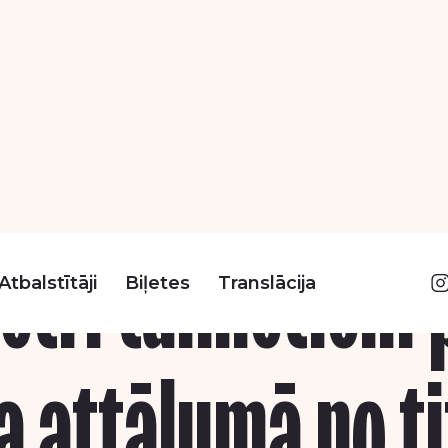
Atbalstītāji
Biļetes
Translācija
četri tālmetieni 
a attālumā no ti