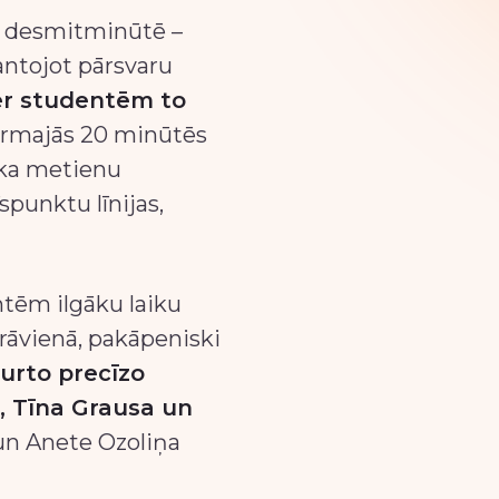
ā desmitminūtē –
antojot pārsvaru
mēr studentēm to
irmajās 20 minūtēs
ika metienu
spunktu līnijas,
ntēm ilgāku laiku
zrāvienā, pakāpeniski
turto precīzo
a, Tīna Grausa un
un Anete Ozoliņa