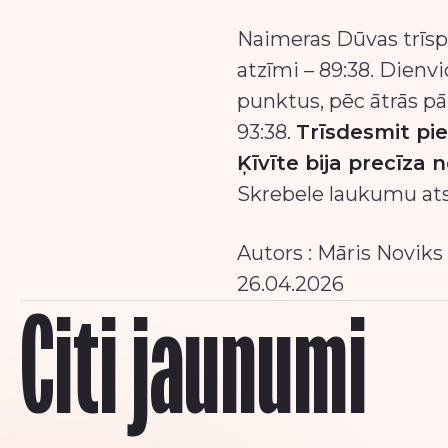
Naimeras Dūvas trīsp
atzīmi – 89:38. Dienv
punktus, pēc ātrās p
93:38.
Trīsdesmit pie
Ķīvīte bija precīza n
Skrebele laukumu at
Autors : Māris Noviks
26.04.2026
Citi jaunumi