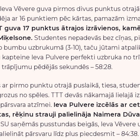
 Ieva Vēvere guva pirmos divus punktus otraj
ildēja ar 16 punktiem pēc kārtas, pamazām izm
T guva 17 punktus ātrajos izrāvienos, ka
Miķelsone.
Studentes nepadevās bez cīņas, p
ušo bumbu uzbrukumā (3-10), taču jūtami atpal
u kapteine Ieva Pulvere perfekti uzbruka no trī
 trāpījumu pēdējās sekundēs – 58:28.
 ar pirmo punktu otrajā puslaikā, tiesa, stude
rozus no spēles. TTT devās nākamajā lielajā i
 pārsvara atzīmei.
Ieva Pulvere izcēlās ar ce
as, rēķinu strauji palielināja Naimera Dūv
SU saņēmās pusstundas beigās, Ieva Vēvere 
lielināt pārsvaru līdz plus piecdesmit – 84:38.