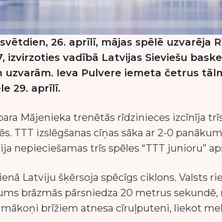
vētdien, 26. aprīlī, mājas spēlē uzvarēja 
7, izvirzoties vadībā Latvijas Sieviešu bask
vām uzvarām. Ieva Pulvere iemeta četrus tā
 29. aprīlī.
ara Mājenieka trenētās rīdzinieces izcīnīja t
lēs. TTT izslēgšanas cīņas sāka ar 2-0 panākum
ja nepieciešamas trīs spēles “TTT junioru” ap
nā Latviju šķērsoja spēcīgs ciklons. Valsts r
trums brāzmās pārsniedza 20 metrus sekundē, 
e mākoņi brīžiem atnesa cīruļputeni, liekot me