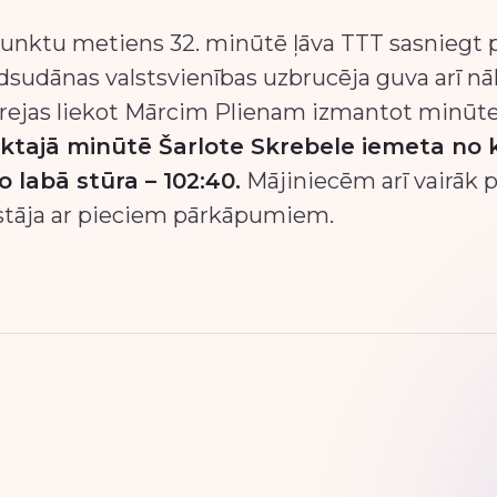
unktu metiens 32. minūtē ļāva TTT sasniegt 
idsudānas valstsvienības uzbrucēja guva arī 
ārejas liekot Mārcim Plienam izmantot minūt
ktajā minūtē Šarlote Skrebele iemeta no kr
o labā stūra – 102:40.
Mājiniecēm arī vairāk p
stāja ar pieciem pārkāpumiem.