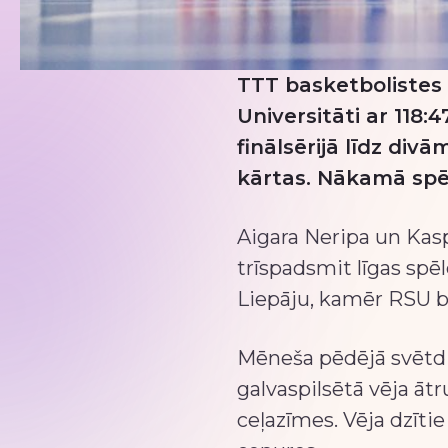
TTT basketbolistes s
Universitāti ar 118:4
finālsērijā līdz di
kārtas. Nākamā spēle
Aigara Neripa un Kasp
trīspadsmit līgas spē
Liepāju, kamēr RSU bi
Mēneša pēdējā svētdie
galvaspilsētā vēja ā
ceļazīmes. Vēja dzīti