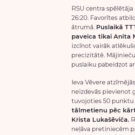
RSU centra spēlētāja
26:20. Favorītes atb
ātrumā.
Puslaikā TT
paveica tikai Anita 
izcīnot vairāk atlēk
precizitātē. Mājinieč
puslaiku pabeidzot ar
Ieva Vēvere atzīmējās
neizdevās pievienot g
tuvojoties 50 punktu
tālmetienu pēc kārt
Krista Lukašēviča.
R
neļāva pretiniecēm pa