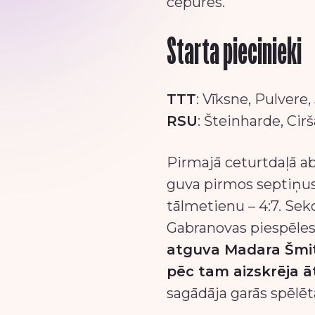
cepures.
Starta piecinieki
TTT
: Vīksne, Pulvere,
RSU
: Šteinharde, Cir
Pirmajā ceturtdaļā ab
guva pirmos septiņus 
tālmetienu – 4:7. Se
Gabranovas piespēles 
atguva Madara Šmite
pēc tam aizskrēja ā
sagādāja garās spēlēt