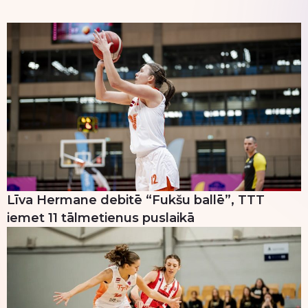
Līva Hermane debitē “Fukšu ballē”, TTT
iemet 11 tālmetienus puslaikā