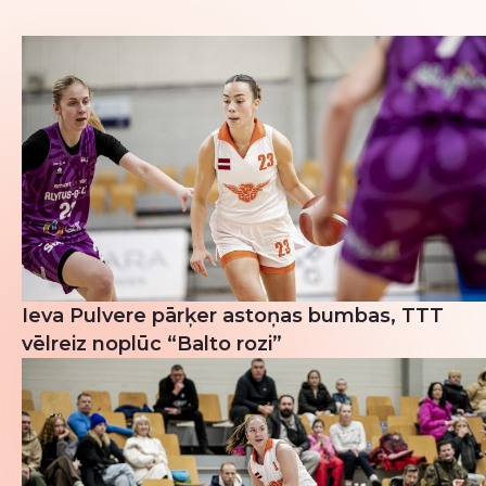
Ieva Pulvere pārķer astoņas bumbas, TTT
vēlreiz noplūc “Balto rozi”