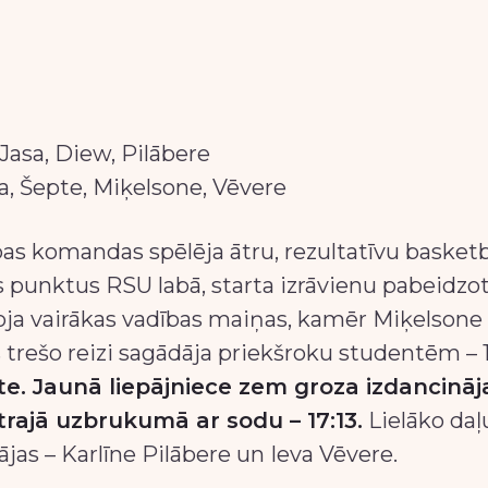
 Jasa, Diew, Pilābere
ša, Šepte, Miķelsone, Vēvere
as komandas spēlēja ātru, rezultatīvu basket
punktus RSU labā, starta izrāvienu pabeidzot 
koja vairākas vadības maiņas, kamēr Miķelson
trešo reizi sagādāja priekšroku studentēm – 1
. Jaunā liepājniece zem groza izdancināja
trajā uzbrukumā ar sodu – 17:13.
Lielāko da
ājas – Karlīne Pilābere un Ieva Vēvere.