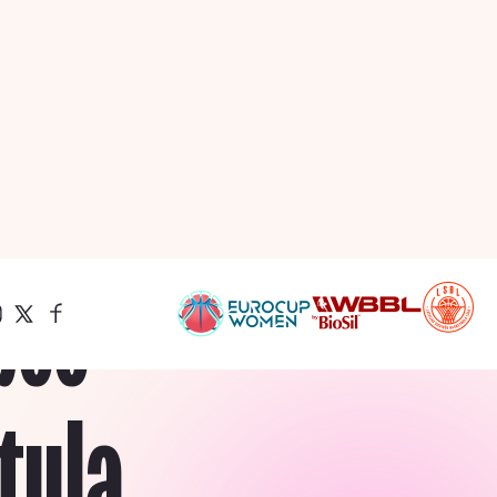
pēc
tula