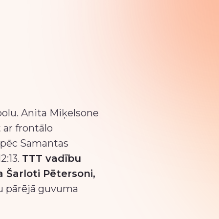
bolu. Anita Miķelsone
ar frontālo
e pēc Samantas
2:13.
TTT vadību
 Šarloti Pētersoni,
ļu pārējā guvuma