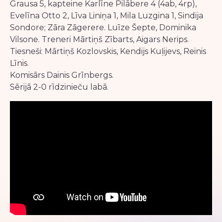
Grausa 5, kapteine Karlīne Pilābere 4 (4ab, 4rp),
Evelīna Otto 2, Līva Liniņa 1, Mila Luzgina 1, Sindija
Sondore; Zāra Zāgerere. Luīze Šepte, Dominika
Vilsone. Treneri Mārtiņš Zībarts, Aigars Nerips.
Tiesneši: Mārtiņš Kozlovskis, Kendijs Kuļijevs, Reinis
Līnis.
Komisārs Dainis Grīnbergs.
Sērijā 2-0 rīdzinieču labā.