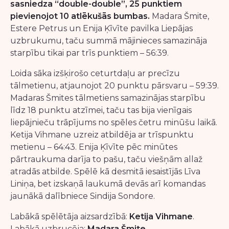
sasniedza “double-double”, 25 punktiem
pievienojot 10 atlēkušās bumbas.
Madara Šmite,
Estere Petrus un Enija Ķīvīte pavilka Liepājas
uzbrukumu, taču summā mājinieces samazināja
starpību tikai par trīs punktiem – 56:39.
Loida sāka izšķirošo ceturtdaļu ar precīzu
tālmetienu, atjaunojot 20 punktu pārsvaru – 59:39.
Madaras Šmites tālmetiens samazinājas starpību
līdz 18 punktu atzīmei, taču tas bija vienīgais
liepājnieču trāpījums no spēles četru minūšu laikā.
Ketija Vihmane uzreiz atbildēja ar trīspunktu
metienu – 64:43. Enija Ķīvīte pēc minūtes
pārtraukuma darīja to pašu, taču viešņām allaž
atradās atbilde. Spēlē kā desmitā iesaistījās Līva
Liniņa, bet izskaņā laukumā devās arī komandas
jaunākā dalībniece Sindija Sondore.
Labākā spēlētāja aizsardzībā:
Ketija Vihmane
.
Labākā uzbrucēja:
Madara Šmite
.