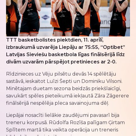
TTT basketbolistes piektdien, 11. aprīlī,
izbraukumā uzvarēja Liepāju ar 75:55, “Optibet”
Latvijas Sieviešu basketbola līgas finālsērijā līdz
divām uzvarām pārspējot pretinieces ar 2-0.
Rīdzinieces uz Vēju pilsētu devās 14 spēlētāju
sastāvā, ieskaitot Luīzi Šepti un Dominiku Vilsoni.
Minētajam duetam sezona beidzās priekšlaicīgi,
savukārt spēles pieteikumā iekļautā Zāra Zāgerere
finālsērijā nespēlēja pleca savainojuma dēļ.
Liepājai nosacīti lielākie zaudējumi pavasarī bija
treneru korpusā. Rūdolfa Rozīša palīgam Ģirtam
Splītem martā tika veikta operācija un treneris