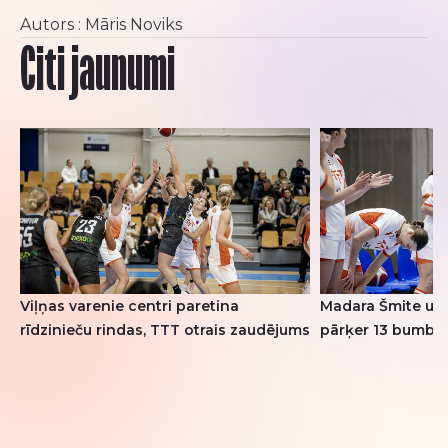
Autors : Māris Noviks
Citi jaunumi
Viļņas varenie centri paretina
Madara Šmite un 
rīdzinieču rindas, TTT otrais zaudējums
pārķer 13 bumba