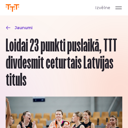
Izvēlne
Jaunumi
Loidai 23 punkti puslaikā, TTT
divdesmit ceturtais Latvijas
tituls