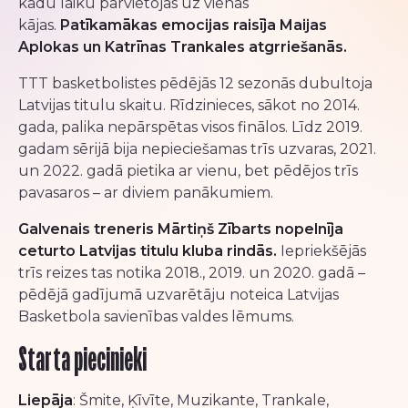
kādu laiku pārvietojās uz vienas
kājas.
Patīkamākas emocijas raisīja Maijas
Aplokas un Katrīnas Trankales atgrriešanās.
TTT basketbolistes pēdējās 12 sezonās dubultoja
Latvijas titulu skaitu. Rīdzinieces, sākot no 2014.
gada, palika nepārspētas visos finālos. Līdz 2019.
gadam sērijā bija nepieciešamas trīs uzvaras, 2021.
un 2022. gadā pietika ar vienu, bet pēdējos trīs
pavasaros – ar diviem panākumiem.
Galvenais treneris Mārtiņš Zībarts nopelnīja
ceturto Latvijas titulu kluba rindās.
Iepriekšējās
trīs reizes tas notika 2018., 2019. un 2020. gadā –
pēdējā gadījumā uzvarētāju noteica Latvijas
Basketbola savienības valdes lēmums.
Starta piecinieki
Liepāja
: Šmite, Ķīvīte, Muzikante, Trankale,