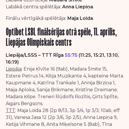
Labākā centra spēlētāja:
Anna Liepiņa
.
Finālu vērtīgākā spēlētāja:
Maja Loida
.
Optibet LSBL finālsērijas otrā spēle, 11. aprīlis,
Liepājas Olimpiskais centrs
Liepāja/LSSS – TTT Rīga
55:75
(11:25, 15:21, 13:10,
16:19)
Liepāja
: Enija Ķīvīte 16 (9ab), Madara Šmite 15,
Estere Petrus 14, Kitija Muzikante 4, kapteine Marta
Kaupmane 4, Katrīna Trankale 1, Annija Birziņa 1,
Maija Aploka, Sanija Brikmane, Kristīne Dreimane;
Madara Ķilpe. Treneri Rūdolfs Rozītis, Ģirts Splīte,
Aigars Bergsons.
TTT
: Maja Loida 28 (2p 8/13, 3p 3/4, 1p 3/3; 10ab, eff
31), Vanesa Jasa 12 (2p 3/6, 3p 2/5), Anna Liepiņa 9,
Ketija Vihmane 8, Anita Miķelsone 5 (8ab), Tīna