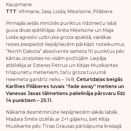
Kaupmane
TTT
: Vihmane, Jasa, Loida, Miķelsone, Pilābere
Pirmajās sešās minūtēs punktus rīdzinieču labā
guva divas spēlētājas. Anita Miķelsone un Maja
Loida agresīvi uzbruka groza apakšā, vairākas
reizes piespiežot liepājniecēm pārkāpt noteikumus.
“North Dakota” absolvente sameta 10 punktus pēc
kārtas, izceļoties no visām pozīcijām. Liepāja
atbildēja ar Esteres Petrus un Kitijas Muzikantes
trīspunktu metieniem, taču groza tuvumā
neiemeta gandrīz neko – 14:8.
Ceturtdaļas beigās
Karlīnes Pilāberes tuvais “fade away” metiens un
Vanesas Jasas tālmetiens palielināja pārsvaru līdz
14 punktiem – 25:11.
Nākamā desmitminūte liepājniecēm sākās labāk.
Madara Šmite izcēlās ar 2+1 gājienu, bet Kitija
Muzikante pēc Tīnas Grausas pārkāpuma kreisajā