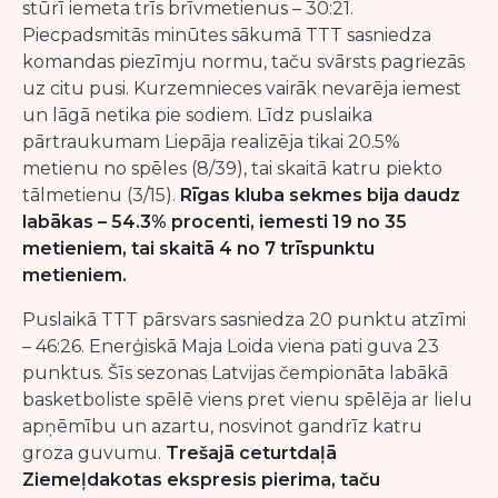
stūrī iemeta trīs brīvmetienus – 30:21.
Piecpadsmitās minūtes sākumā TTT sasniedza
komandas piezīmju normu, taču svārsts pagriezās
uz citu pusi. Kurzemnieces vairāk nevarēja iemest
un lāgā netika pie sodiem. Līdz puslaika
pārtraukumam Liepāja realizēja tikai 20.5%
metienu no spēles (8/39), tai skaitā katru piekto
tālmetienu (3/15).
Rīgas kluba sekmes bija daudz
labākas – 54.3% procenti, iemesti 19 no 35
metieniem, tai skaitā 4 no 7 trīspunktu
metieniem.
Puslaikā TTT pārsvars sasniedza 20 punktu atzīmi
– 46:26. Enerģiskā Maja Loida viena pati guva 23
punktus. Šīs sezonas Latvijas čempionāta labākā
basketboliste spēlē viens pret vienu spēlēja ar lielu
apņēmību un azartu, nosvinot gandrīz katru
groza guvumu.
Trešajā ceturtdaļā
Ziemeļdakotas ekspresis pierima, taču