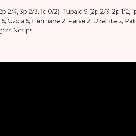
(2p 2/4, 3p 2/3, 1p 0/2), Tupalo 9 (2p 2/3, 2p 1/2, 
 5, Ozola 5, Hermane 2, Pērse 2, Dzenīte 2, Pa
gars Nerips.