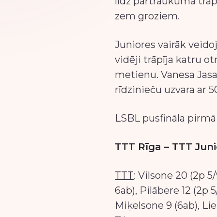
līdz pārtraukuma trāp
zem groziem.
Juniores vairāk veidoj
vidēji trāpīja katru 
metienu. Vanesa Jasa
rīdzinieču uzvara ar 
LSBL pusfināla pirmā 
TTT Rīga – TTT Jun
TTT
: Vilsone 20 (2p 5/9
6ab), Pilābere 12 (2p 5
Miķelsone 9 (6ab), Lie