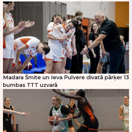
Madara Šmite un Ieva Pulvere divatā pārķer 13
bumbas TTT uzvarā