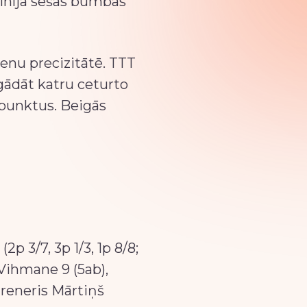
cīnīja sešas bumbas
tienu precizitātē. TTT
gādāt katru ceturto
 punktus. Beigās
(2p 3/7, 3p 1/3, 1p 8/8;
, Vihmane 9 (5ab),
 Treneris Mārtiņš