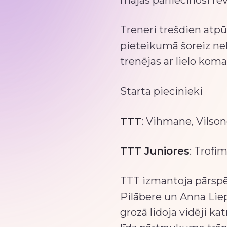
mājās pārliecinoši rev
Treneri trešdien atpū
pieteikumā šoreiz neb
trenējas ar lielo kom
Starta piecinieki
TTT
: Vihmane, Vilson
TTT Juniores
: Trofi
TTT izmantoja pārspēk
Pilābere un Anna Liep
grozā lidoja vidēji ka