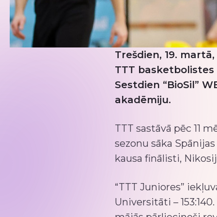
Trešdien, 19. martā,
TTT basketbolistes 
Sestdien “BioSil” W
akadēmiju.
TTT sastāvā pēc 11 m
sezonu sāka Spānijas 
kausa finālisti, Niko
“TTT Juniores” iekļuv
Universitāti – 153:140