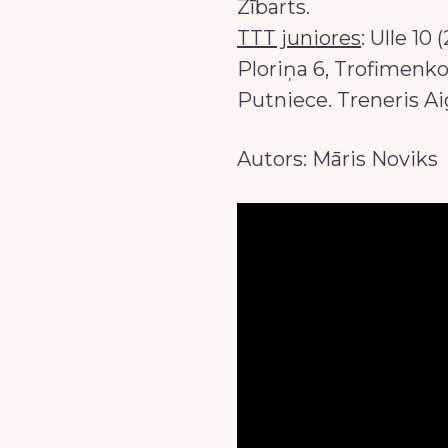
Zībarts.
TTT juniores
: Ulle 10 
Ploriņa 6, Trofimenko
Putniece. Treneris Ai
Autors: Māris Noviks