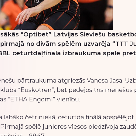
 sākās “Optibet” Latvijas Sieviešu basketbol
pirmajā no divām spēlēm uzvarēja “TTT Jun
BBL ceturtdaļfināla izbraukuma spēle pret
ēnešu pārtraukuma atgriezās Vanesa Jasa. Uzb
klubā “Euskotren”, bet pēdējos trīs mēnešus 
sijas “ETHA Engomi” vienību.
a labāko četriniekā, ceturtdaļfinālā apspēlējo
. Pirmajā spēlē juniores viesos piedzīvoja zaud