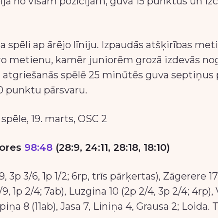
īja no visām pozīcijām, guva 15 punktus un iz
a spēli ap ārējo līniju. Izpaudās atšķirības me
otro metienu, kamēr juniorēm grozā izdevās no
 atgriešanās spēlē 25 minūtēs guva septiņus
50 punktu pārsvaru.
spēle, 19. marts, OSC 2
iores
98:48
(28:9, 24:11, 28:18, 18:10)
, 3p 3/6, 1p 1/2; 6rp, trīs pārķertas), Zāgerere 17 
/9, 1p 2/4; 7ab), Luzgina 10 (2p 2/4, 3p 2/4; 4rp)
piņa 8 (11ab), Jasa 7, Liniņa 4, Grausa 2; Loida.