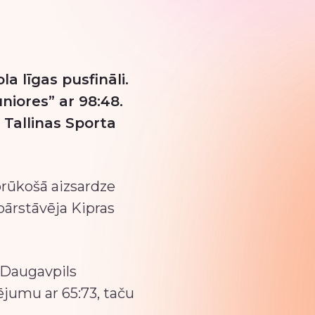
a līgas pusfināli.
iores” ar 98:48.
 Tallinas Sporta
rūkošā aizsardze
pārstāvēja Kipras
t Daugavpils
ējumu ar 65:73, taču