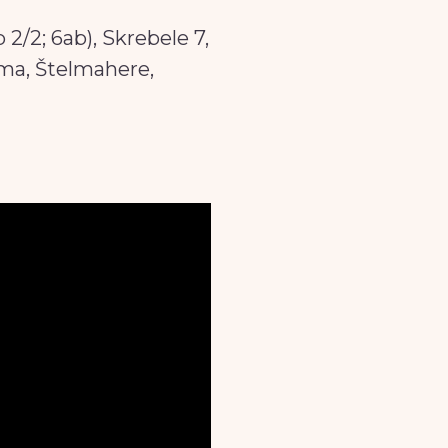
1p 2/2; 6ab), Skrebele 7,
lma, Štelmahere,