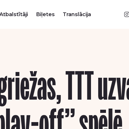
Atbalstītāji
Biļetes
Translācija
griežas, TTT uzv
play-off” spēlē