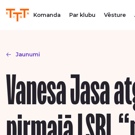
Komanda
Par klubu
Vēsture
Jaunumi
Vanesa Jasa at
pirmajā LSBL “