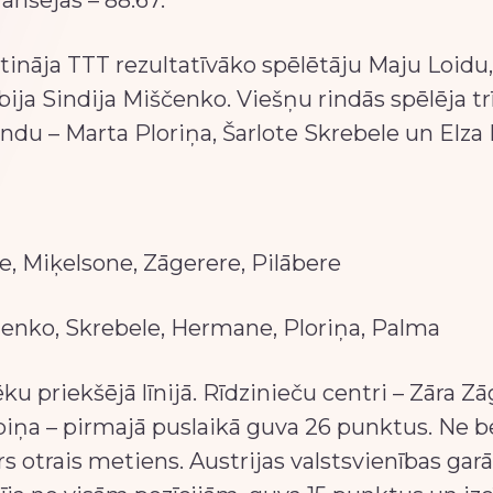
anšējās – 88:67.
tināja TTT rezultatīvāko spēlētāju Maju Loidu
ija Sindija Miščenko. Viešņu rindās spēlēja tr
andu – Marta Ploriņa, Šarlote Skrebele un Elza
e, Miķelsone, Zāgerere, Pilābere
menko, Skrebele, Hermane, Ploriņa, Palma
u priekšējā līnijā. Rīdzinieču centri – Zāra Zā
iņa – pirmajā puslaikā guva 26 punktus. Ne be
trs otrais metiens. Austrijas valstsvienības gar