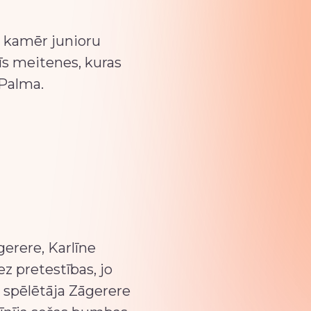
, kamēr junioru
īs meitenes, kuras
 Palma.
gerere, Karlīne
z pretestības, jo
ā spēlētāja Zāgerere