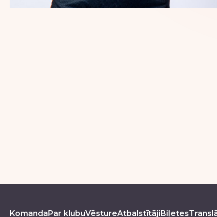
PROFILS
Komanda
Par klubu
Vēsture
Atbalstītāji
Biļetes
Translā