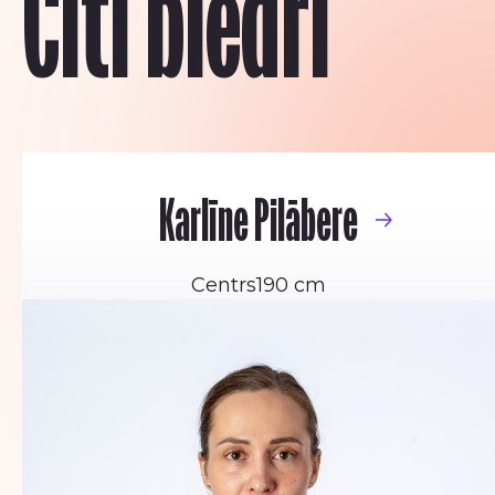
Citi biedri
Karlīne Pilābere
Centrs
190 cm