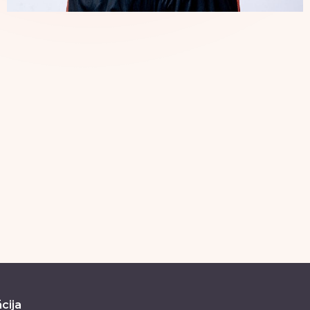
PROFILS
cija