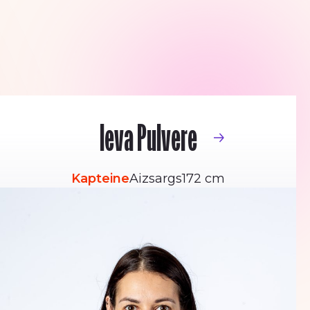
Ieva Pulvere
Kapteine
Aizsargs
172 cm