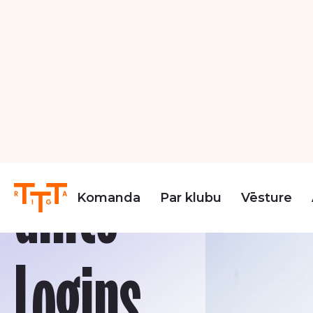
Komanda
Par klubu
Vēsture
Personāls
Gints
Logins