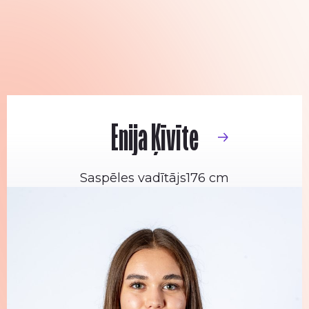
Enija Ķīvīte
Saspēles vadītājs
176 cm