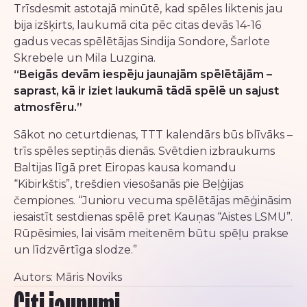
Trīsdesmit astotajā minūtē, kad spēles liktenis jau
bija izšķirts, laukumā cita pēc citas devās 14-16
gadus vecas spēlētājas Sindija Sondore, Šarlote
Skrebele un Mila Luzgina.
“Beigās devām iespēju jaunajām spēlētājām –
saprast, kā ir iziet laukumā tādā spēlē un sajust
atmosfēru.”
Sākot no ceturtdienas, TTT kalendārs būs blīvāks –
trīs spēles septiņās dienās. Svētdien izbraukums
Baltijas līgā pret Eiropas kausa komandu
“Kibirkštis”, trešdien viesošanās pie Beļģijas
čempiones. “Junioru vecuma spēlētājas mēģināsim
iesaistīt sestdienas spēlē pret Kauņas “Aistes LSMU”.
Rūpēsimies, lai visām meitenēm būtu spēļu prakse
un līdzvērtīga slodze.”
Autors: Māris Noviks