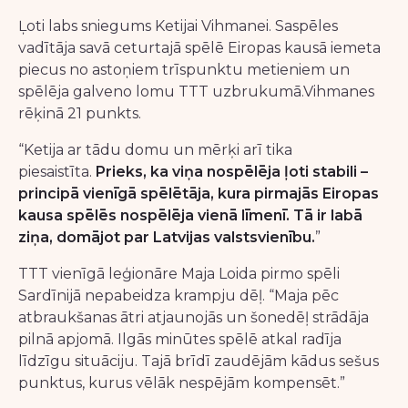
Ļoti labs sniegums Ketijai Vihmanei. Saspēles
vadītāja savā ceturtajā spēlē Eiropas kausā iemeta
piecus no astoņiem trīspunktu metieniem un
spēlēja galveno lomu TTT uzbrukumā.Vihmanes
rēķinā 21 punkts.
“Ketija ar tādu domu un mērķi arī tika
piesaistīta.
Prieks, ka viņa nospēlēja ļoti stabili –
principā vienīgā spēlētāja, kura pirmajās Eiropas
kausa spēlēs nospēlēja vienā līmenī. Tā ir labā
ziņa, domājot par Latvijas valstsvienību.
”
TTT vienīgā leģionāre Maja Loida pirmo spēli
Sardīnijā nepabeidza krampju dēļ. “Maja pēc
atbraukšanas ātri atjaunojās un šonedēļ strādāja
pilnā apjomā. Ilgās minūtes spēlē atkal radīja
līdzīgu situāciju. Tajā brīdī zaudējām kādus sešus
punktus, kurus vēlāk nespējām kompensēt.”