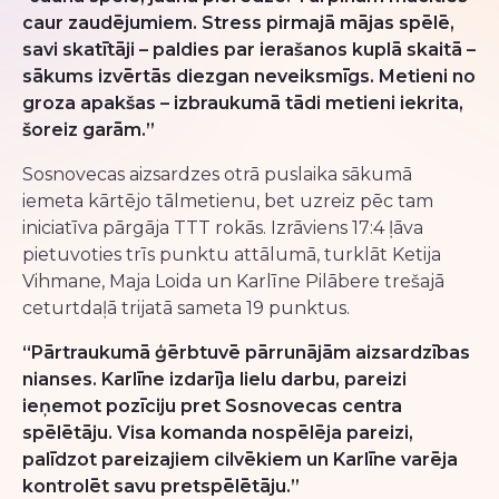
caur zaudējumiem. Stress pirmajā mājas spēlē,
savi skatītāji – paldies par ierašanos kuplā skaitā –
sākums izvērtās diezgan neveiksmīgs. Metieni no
groza apakšas – izbraukumā tādi metieni iekrita,
šoreiz garām.”
Sosnovecas aizsardzes otrā puslaika sākumā
iemeta kārtējo tālmetienu, bet uzreiz pēc tam
iniciatīva pārgāja TTT rokās. Izrāviens 17:4 ļāva
pietuvoties trīs punktu attālumā, turklāt Ketija
Vihmane, Maja Loida un Karlīne Pilābere trešajā
ceturtdaļā trijatā sameta 19 punktus.
“Pārtraukumā ģērbtuvē pārrunājām aizsardzības
nianses. Karlīne izdarīja lielu darbu, pareizi
ieņemot pozīciju pret Sosnovecas centra
spēlētāju. Visa komanda nospēlēja pareizi,
palīdzot pareizajiem cilvēkiem un Karlīne varēja
kontrolēt savu pretspēlētāju.”