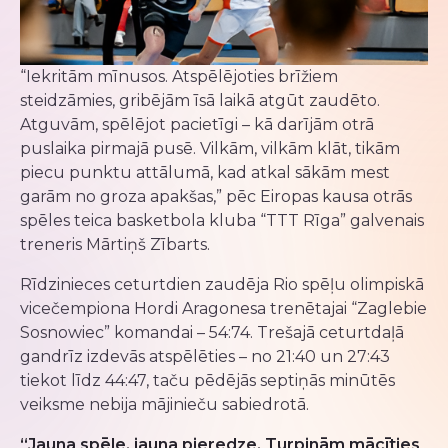
“Iekritām mīnusos. Atspēlējoties brīžiem
steidzāmies, gribējām īsā laikā atgūt zaudēto.
Atguvām, spēlējot pacietīgi – kā darījām otrā
puslaika pirmajā pusē. Vilkām, vilkām klāt, tikām
piecu punktu attālumā, kad atkal sākām mest
garām no groza apakšas,” pēc Eiropas kausa otrās
spēles teica basketbola kluba “TTT Rīga” galvenais
treneris Mārtiņš Zībarts.
Rīdzinieces ceturtdien zaudēja Rio spēļu olimpiskā
vicečempiona Hordi Aragonesa trenētajai “Zaglebie
Sosnowiec” komandai – 54:74. Trešajā ceturtdaļā
gandrīz izdevās atspēlēties – no 21:40 un 27:43
tiekot līdz 44:47, taču pēdējās septiņās minūtēs
veiksme nebija mājinieču sabiedrotā.
“Jauna spēle, jauna pieredze. Turpinām mācīties