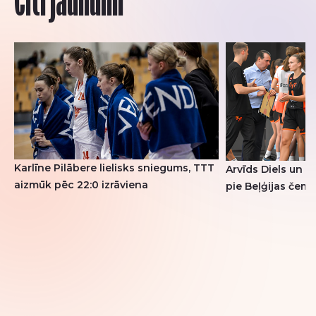
Citi jaunumi
Karlīne Pilābere lielisks sniegums, TTT
Arvīds Diels un K
aizmūk pēc 22:0 izrāviena
pie Beļģijas čem