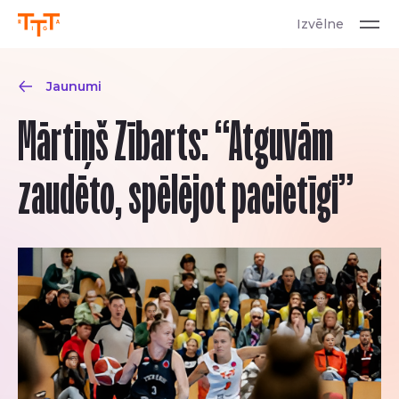
Izvēlne
Jaunumi
Mārtiņš Zībarts: “Atguvām
zaudēto, spēlējot pacietīgi”