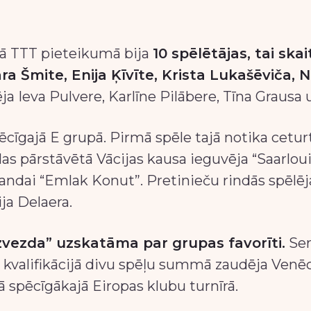
tā TTT pieteikumā bija
10 spēlētājas, tai ska
ra Šmite, Enija Ķīvīte, Krista Lukašēviča,
lēja Ieva Pulvere, Karlīne Pilābere, Tīna Grausa
ēcīgajā E grupā. Pirmā spēle tajā notika cetur
las pārstāvētā Vācijas kausa ieguvēja “Saarlou
andai “Emlak Konut”. Pretinieču rindās spēlē
ja Delaera.
zvezda” uzskatāma par grupas favorīti.
Ser
u kvalifikācijā divu spēļu summā zaudēja Venēc
ā spēcīgākajā Eiropas klubu turnīrā.