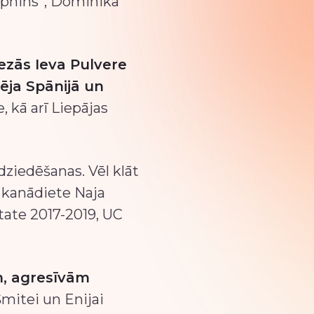
olphins”, Dominika
ezās Ieva Pulvere
ēja Spānijā un
, kā arī Liepājas
dziedēšanas. Vēl klāt
, kanādiete Naja
tate 2017-2019, UC
ām, agresīvām
Šmitei un Enijai