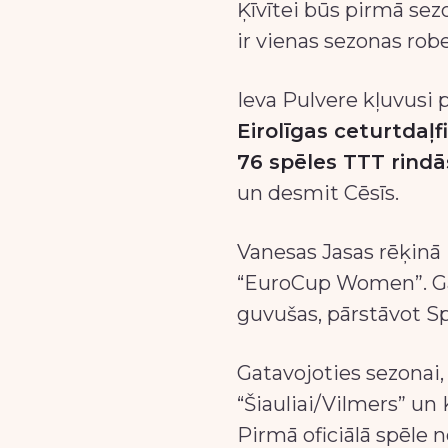
Ķīvītei būs pirmā sezo
ir vienas sezonas rob
Ieva Pulvere kļuvusi
Eirolīgas ceturtdaļf
76 spēles TTT rindā
un desmit Cēsīs.
Vanesas Jasas rēķinā i
“EuroCup Women”. Gan
guvušas, pārstāvot S
Gatavojoties sezonai,
“Šiauliai/Vilmers” un
Pirmā oficiālā spēle n