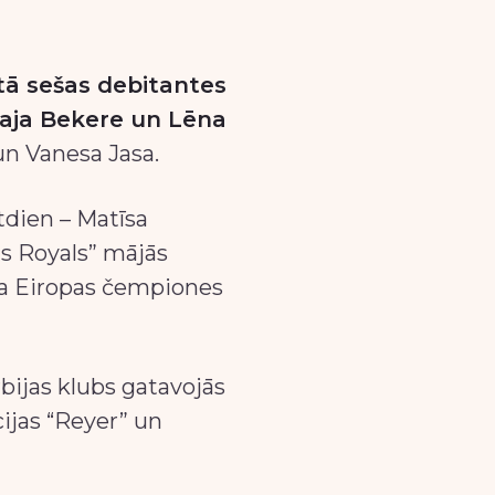
itā sešas debitantes
 Naja Bekere un Lēna
 un Vanesa Jasa.
tdien – Matīsa
is Royals” mājās
ja Eiropas čempiones
bijas klubs gatavojās
ijas “Reyer” un