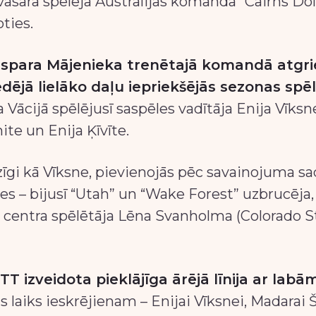
vasarā spēlēja Austrālijas komandā “Cairns D
ties.
aspara Mājenieka trenētajā komandā atgri
dējā lielāko daļu iepriekšējās sezonas spēl
Vācijā spēlējusī saspēles vadītāja Enija Vīksne
te un Enija Ķīvīte.
dzīgi kā Vīksne, pievienojās pēc savainojuma sa
s – bijusī “Utah” un “Wake Forest” uzbrucēja
s centra spēlētāja Lēna Svanholma (Colorado S
TT izveidota pieklājīga ārējā līnija ar lab
gs laiks ieskrējienam – Enijai Vīksnei, Madarai 