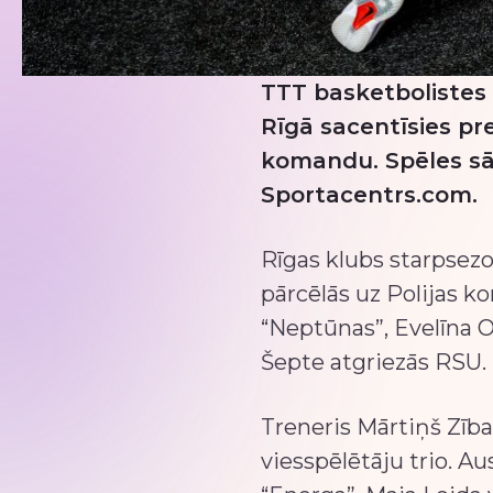
TTT basketbolistes 
Rīgā sacentīsies pr
komandu. Spēles sāk
Sportacentrs.com.
Rīgas klubs starpsez
pārcēlās uz Polijas 
“Neptūnas”, Evelīna O
Šepte atgriezās RSU.
Treneris Mārtiņš Zība
viesspēlētāju trio. A