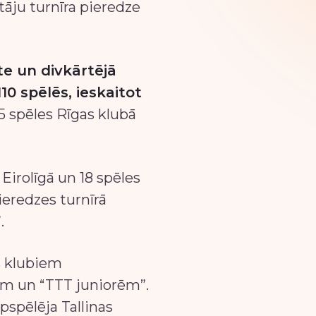
tāju turnīra pieredze
te un divkārtējā
10 spēlēs, ieskaitot
45 spēles Rīgas klubā
 Eirolīgā un 18 spēles
eredzes turnīrā
.
s klubiem
iem un “TTT juniorēm”.
apspēlēja Tallinas