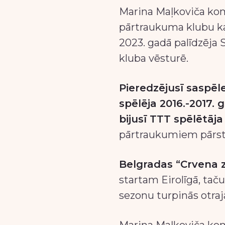
Marina Maļkoviča ko
pārtraukuma klubu ka
2023. gadā palīdzēja
kluba vēsturē.
Pieredzējusī saspēl
spēlēja 2016.-2017.
bijusī TTT spēlētāja 
pārtraukumiem pārstā
Belgradas “Crvena 
startam Eirolīgā, tač
sezonu turpinās otraj