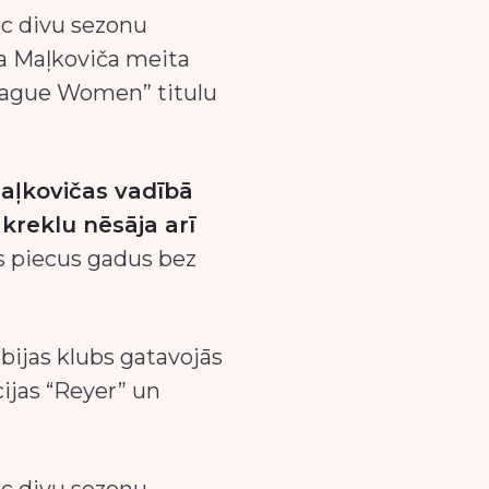
c divu sezonu
ra Maļkoviča meita
League Women” titulu
Maļkovičas vadībā
kreklu nēsāja arī
 piecus gadus bez
bijas klubs gatavojās
ijas “Reyer” un