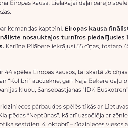
na Eiropas kausā. Lielākajai daļai pārējo spēlē
ežās.
 par komandas kapteini.
Eiropas kausa finālis
ināliste nosauktajos turnīros piedalījusies 1
s.
Karlīne Pilābere iekrājusi 55 cīņas, tostarp 
r 44 spēles Eiropas kausos, tai skaitā 26 cīņas
 “Kolibri” audzēkne, gan Naja Bekere daļu pi
pānijas klubu, Sansebastjanas “IDK Euskotren”
 rīdzinieces pārbaudes spēlēs tikās ar Lietuva
 Klaipēdas “Neptūnas”, kā arī uzspēlēja ar zēn
otika sestdien, 4. oktobrī – rīdzinieces viesos 