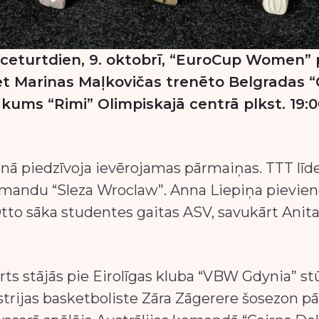
ceturtdien, 9. oktobrī, “EuroCup Women” 
et Marinas Maļkovičas trenēto Belgradas 
ums “Rimi” Olimpiskajā centrā plkst. 19:0
onā piedzīvoja ievērojamas pārmaiņas. TTT lī
komandu “Sleza Wroclaw”. Anna Liepiņa pievien
tto sāka studentes gaitas ASV, savukārt Anit
rts stājās pie Eirolīgas kluba “VBW Gdynia” st
ustrijas basketboliste Zāra Zāgerere šosezon p