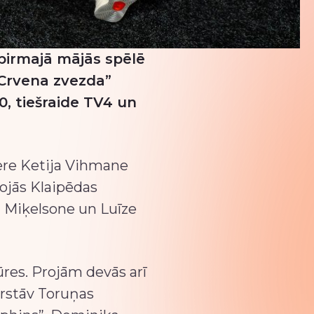
pirmajā mājās spēlē
“Crvena zvezda”
0, tiešraide TV4 un
dere Ketija Vihmane
ojās Klaipēdas
a Miķelsone un Luīze
ūres. Projām devās arī
ārstāv Toruņas