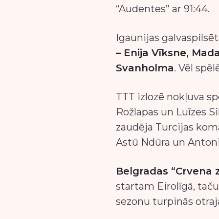
“Audentes” ar 91:44.
Igaunijas galvaspilsē
– Enija Vīksne, Mada
Svanholma
. Vēl spē
TTT izlozē nokļuva sp
Rožlapas un Luīzes Si
zaudēja Turcijas kom
Astū Ndūra un Antoni
Belgradas “Crvena 
startam Eirolīgā, tač
sezonu turpinās otraj