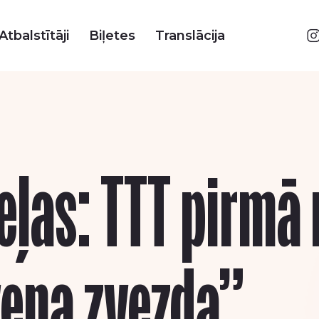
Atbalstītāji
Biļetes
Translācija
eļas: TTT pirmā
vena zvezda”