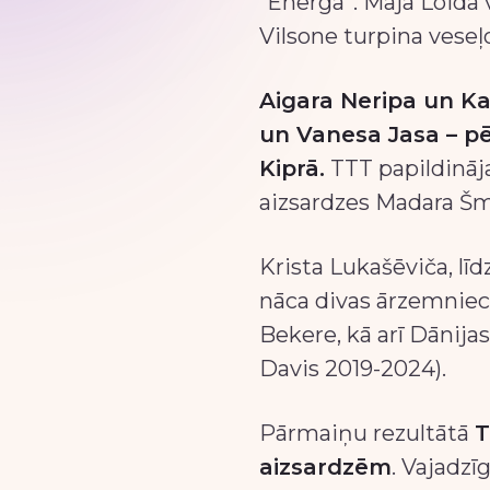
“Energa”. Maja Loida 
Vilsone turpina veseļo
Aigara Neripa un K
un Vanesa Jasa – pē
Kiprā.
TTT papildināja 
aizsardzes Madara Šmi
Krista Lukašēviča, lī
nāca divas ārzemniece
Bekere, kā arī Dānija
Davis 2019-2024).
Pārmaiņu rezultātā
T
aizsardzēm
. Vajadzī