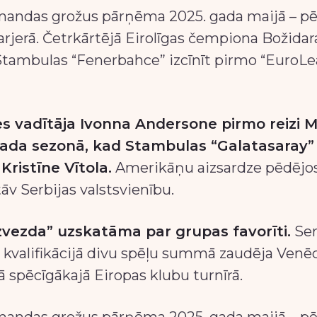
mandas grožus pārņēma 2025. gada maijā – pē
rjerā. Četrkārtējā Eirolīgas čempiona Božida
 Stambulas “Fenerbahce” izcīnīt pirmo “Euro
es vadītāja Ivonna Andersone pirmo reizi 
 gada sezonā, kad Stambulas “Galatasaray” 
Kristīne Vītola.
Amerikāņu aizsardze pēdējos
v Serbijas valstsvienību.
zvezda” uzskatāma par grupas favorīti.
Ser
u kvalifikācijā divu spēļu summā zaudēja Venēc
ā spēcīgākajā Eiropas klubu turnīrā.