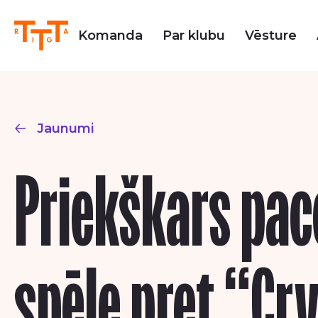
Komanda
Par klubu
Vēsture
Jaunumi
Priekškars pac
spēle pret “Cr