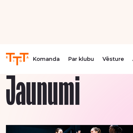
Nākamās spēlē
Augusts 2026
Septembris 2026
Oktobris 
Jaunumi