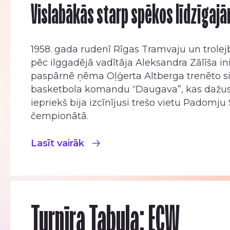
Vislabākās starp spēkos līdzīgaj
1958. gada rudenī Rīgas Tramvaju un trolej
pēc ilggadējā vadītāja Aleksandra Zālīša in
paspārnē ņēma Oļģerta Altberga trenēto s
basketbola komandu “Daugava”, kas dažu
iepriekš bija izcīnījusi trešo vietu Padomju
čempionātā.
Lasīt vairāk
Turnīra Tabula: ECW