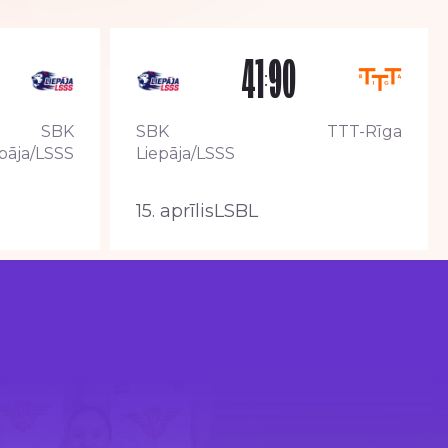
41
90
:
SBK
SBK
TTT-Rīga
pāja/LSSS
Liepāja/LSSS
15. aprīlis
LSBL