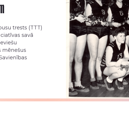
ām
busu trests (TTT)
iciatīvas savā
ieviešu
s mēnešus
 Savienības