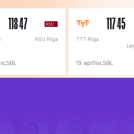
118
47
117
45
:
:
a
RSU Rīga
TTT-Rīga
Lie
is
LSBL
19. aprīlis
LSBL