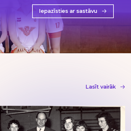
Iepazīsties ar sastāvu
Lasīt vairāk