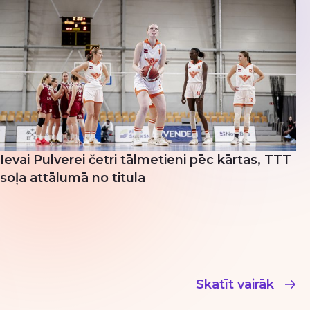
Ievai Pulverei četri tālmetieni pēc kārtas, TTT
soļa attālumā no titula
Skatīt vairāk