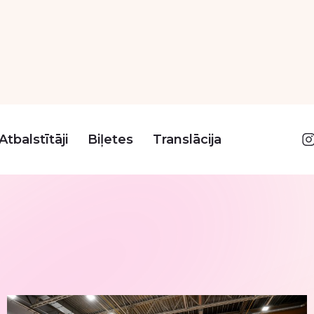
s
Visas spēl
2026
Novembris 2026
Decembris 2026
Janvā