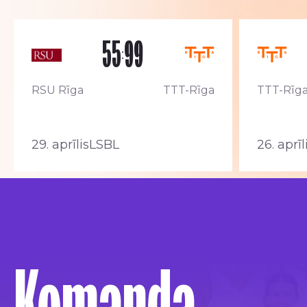
55
99
:
RSU Rīga
TTT-Rīga
TTT-Rīg
29. aprīlis
LSBL
26. aprīl
Komanda